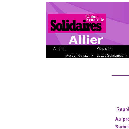
Agenda
Mots-clés
Accueil du site
>
Luttes Solidaires
>
Repré
Au pro
Samedi