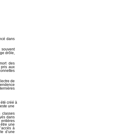
oncé dans
 souvent
ge drôle,
mort des
 pris aux
ionnettes
lectre de
ependence
dernières
été créé à
reste une
s classes
oyés dans
 entières
 être une
 l’accès à
nte d’une