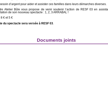
esoin d’argent pour aider et assister ces familles dans leurs démarches diverses.
re Atelier Bûle vous propose de venir soutenir l’action de RESF 03 en assist
tation de son nouveau spectacle : 1, 2, 3 ARRABAL !
 8 € et 5 €
te du spectacle sera versée à RESF 03
.
Documents joints