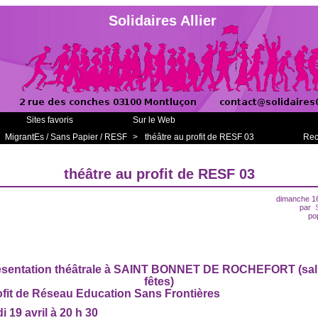
Solidaires Allier
Sites favoris
Sur le Web
MigrantEs / Sans Papier / RESF
>
théâtre au profit de RESF 03
Rec
théâtre au profit de RESF 03
dimanche 1
par
po
sentation théâtrale à SAINT BONNET DE ROCHEFORT (sal
fêtes)
fit de Réseau Education Sans Frontières
 19 avril à 20 h 30