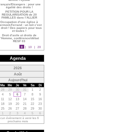
rançais/Etrangers : pour une
égalité des droits !
PETITION POUR LA
REGULARISATION de 20
FAMILLES dans l’ALLIER
Occupation d’une église à
ermont-Ferrand : un toit c’est
 droit ! Des papiers pour tous
et toutes !
Droit d’asile et droits de
l’Homme, conférence/débat
RESF 03
0
|
10
|
20
Agenda
<
2026
<
Août
Aujourd’hui
Ma
Me
Je
Ve
Sa
Di
28
29
30
31
1
2
4
5
6
7
8
9
11
12
13
14
15
16
18
19
20
21
22
23
25
26
27
28
29
30
1
2
3
4
5
6
cun évènement à venir les 6
prochains mois