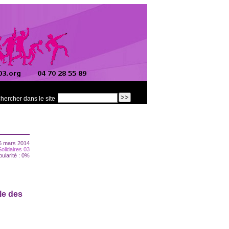
hercher dans le site
6 mars 2014
Solidaires 03
pularité : 0%
le des