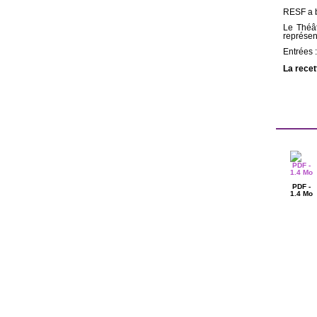
RESF a b
Le Théât
représen
Entrées :
La recet
PDF -
1.4 Mo