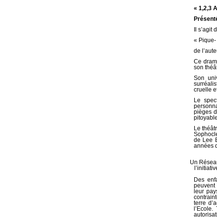
« 1,2,3 A
Présenté
Il s’agit
« Pique-
de l’aut
Ce drama
son théât
Son uni
surréali
cruelle e
Le spec
personna
pièges d
pitoyabl
Le théât
Sophocle
de Lee B
années d
Un Réseau 
l’initia
Des enfa
peuvent 
leur pay
contrain
terre d’a
l’Ecole.
autorisat