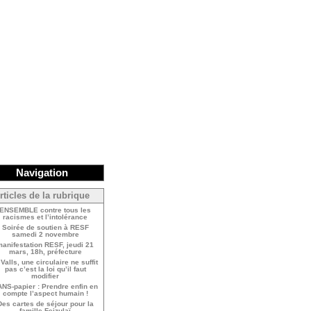
Navigation
rticles de la rubrique
ENSEMBLE contre tous les
racismes et l’intolérance
Soirée de soutien à RESF
samedi 2 novembre
anifestation RESF, jeudi 21
mars, 18h, préfecture
Valls, une circulaire ne suffit
pas c’est la loi qu’il faut
modifier
NS-papier : Prendre enfin en
compte l’aspect humain !
Des cartes de séjour pour la
famille Fejzulaï