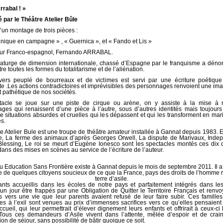
rrabal ! »
 par le Théâtre Atelier Bûle
 d’un montage de trois pièces :
 nique en campagne » , « Guernica », et « Fando et Lis »
eur Franco-espagnol, Fernando ARRABAL.
turge de dimension internationale, chassé d’Espagne par le franquisme a dén
re toutes les formes du totalitarisme et de l’aliénation.
vers peuplé de bourreaux et de victimes est servi par une écriture poétique
ste .Les actions contradictoires et imprévisibles des personnages renvoient une ima
t pathétique de nos sociétés.
tacle se joue sur une piste de cirque ou arène, on y assiste à la mise à 
ges qui renaissent d’une pièce à l’autre, sous d’autres identités mais toujours
e situations absurdes et cruelles qui les dépassent et qui les transforment en mar
es.
re Atelier Bule est une troupe de théâtre amateur installée à Gannat depuis 1983. E
, La ferme des animaux d’après Georges Orwell, La dispute de Marivaux, Ind
lessing, Le roi se meurt d’Eugène Ionesco sont les spectacles montés ces dix 
ans des mises en scènes au service de l’écriture de l’auteur.
Education Sans Frontière existe à Gannat depuis le mois de septembre 2011. Il a 
tive de quelques citoyens soucieux de ce que la France, pays des droits de l’homme 
terre d’asile.
nts accueillis dans les écoles de notre pays et parfaitement intégrés dans le
un jour être frappés par une Obligation de Quitter le Territoire Français et renv
s vers une vie que leur parents avaient refusé de leur faire subir. Ces familles
tes à l’exil sont venues au prix d’immenses sacrifices vers ce qu’elles pensaient
ccueil, qui leur permettrait d’élever dignement leurs enfants et offrirait à ceux-ci
 Tous ces demandeurs d’Asile vivent dans l’attente, mêlée d’espoir et de crai
ion de séjour, sans possibilité de bâtir quoique ce soit.