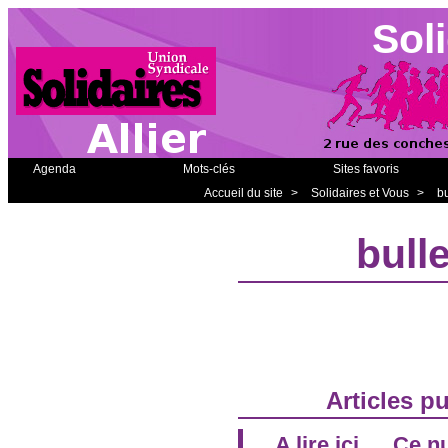
Soli
Agenda
Mots-clés
Sites favoris
Accueil du site
>
Solidaires et Vous
>
bu
bulle
Articles p
A lire ici … Ce 