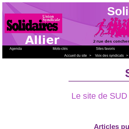
Soli
Agenda
Mots-clés
Sites favoris
Accueil du site
>
Voix des syndicats
>
Le site de SUD
Articles p