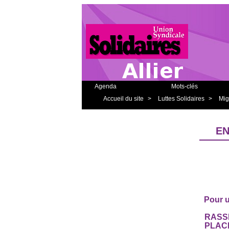
Agenda
Mots-clés
Accueil du site
>
Luttes Solidaires
>
Mig
EN
Pour un
RASS
PLACE