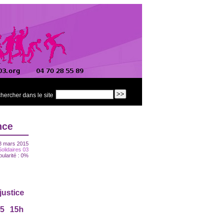
hercher dans le site
nce
8 mars 2015
Solidaires 03
pularité : 0%
 justice
5 15h