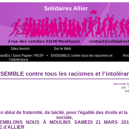
Solidaires Allier
Sites favoris
Sur le Web
rantEs / Sans Papier / RESF
>
ENSEMBLE contre tous les racismes et
Rec
l’intolérance
SEMBLE contre tous les racismes et l’intoléra
mercredi 1
par
po
 idéal de fraternité, de laïcité, pour l’égalité des droits et la
sociale,
EMBLONS NOUS À MOULINS SAMEDI 21 MARS 201
 d’ALLIER