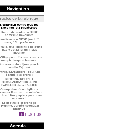
Navigation
rticles de la rubrique
ENSEMBLE contre tous les
racismes et l’intolérance
Soirée de soutien à RESF
samedi 2 novembre
anifestation RESF, jeudi 21
mars, 18h, préfecture
Valls, une circulaire ne suffit
pas c’est la loi qu’il faut
modifier
NS-papier : Prendre enfin en
compte l’aspect humain !
Des cartes de séjour pour la
famille Fejzulaï
rançais/Etrangers : pour une
égalité des droits !
PETITION POUR LA
REGULARISATION de 20
FAMILLES dans l’ALLIER
Occupation d’une église à
ermont-Ferrand : un toit c’est
 droit ! Des papiers pour tous
et toutes !
Droit d’asile et droits de
l’Homme, conférence/débat
RESF 03
0
|
10
|
20
Agenda