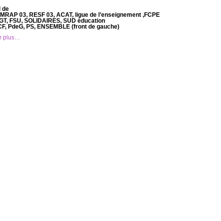
l de
 MRAP 03, RESF 03, ACAT, ligue de l’enseignement ,FCPE
GT, FSU, SOLIDAIRES, SUD éducation
CF, PdeG, PS, ENSEMBLE (front de gauche)
r plus…