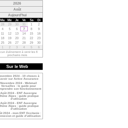
<
2026
<
Août
Aujourd’hui
Ma
Me
Je
Ve
Sa
Di
28
29
30
31
1
2
4
5
6
7
8
9
11
12
13
14
15
16
18
19
20
21
22
23
25
26
27
28
29
30
1
2
3
4
5
6
cun évènement à venir les 6
prochains mois
Sur le Web
ovembre 2024 - 10 choses à
savoir sur Active Assurance
Novembre 2024 - Webmail
Versailles : le guide pour
mprendre son fonctionnement
Août 2024 - ENT Auvergne
hône Alpes : guide pratique
d’utilisation
Août 2024 - ENT Auvergne
hône Alpes : guide pratique
d’utilisation
ût 2024 - mon ENT Occitanie :
nnexion et guide d’utilisation