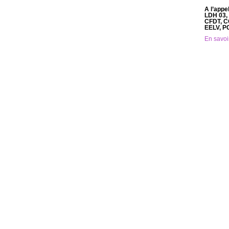
A l’appe
LDH 03,
CFDT, C
EELV, P
En savoi