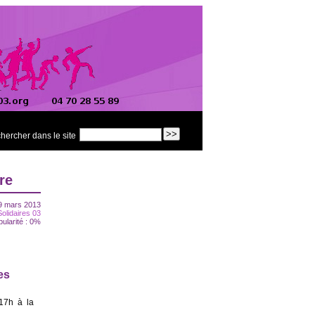
hercher dans le site
re
9 mars 2013
Solidaires 03
pularité : 0%
es
17h à la