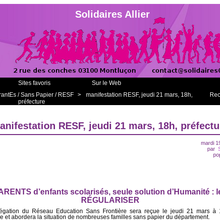
Solidaires Allier
Sites favoris
Sur le Web
rantEs / Sans Papier / RESF
>
manifestation RESF, jeudi 21 mars, 18h,
Rec
préfecture
anifestation RESF, jeudi 21 mars, 18h, préfectu
mardi 1
par
po
ARENTS d’enfants scolarisés, seule solution d’Humanité : l
RÉGULARISER
égation du Réseau Education Sans Frontière sera reçue le jeudi 21 mars à 
re et abordera la situation de nombreuses familles sans papier du département.