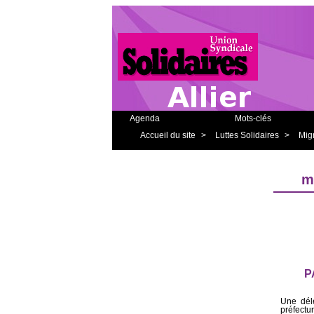
Agenda
Mots-clés
Accueil du site
>
Luttes Solidaires
>
Mig
m
P
Une dél
préfectu