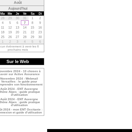
<
Août
Aujourd’hui
Ma
Me
Je
Ve
Sa
Di
28
29
30
31
1
2
4
5
6
7
8
9
11
12
13
14
15
16
18
19
20
21
22
23
25
26
27
28
29
30
1
2
3
4
5
6
cun évènement à venir les 6
prochains mois
Sur le Web
ovembre 2024 - 10 choses à
savoir sur Active Assurance
Novembre 2024 - Webmail
Versailles : le guide pour
mprendre son fonctionnement
Août 2024 - ENT Auvergne
hône Alpes : guide pratique
d’utilisation
Août 2024 - ENT Auvergne
hône Alpes : guide pratique
d’utilisation
ût 2024 - mon ENT Occitanie :
nnexion et guide d’utilisation