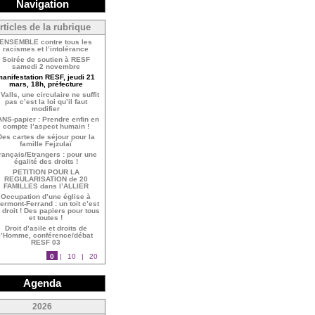
Navigation
rticles de la rubrique
ENSEMBLE contre tous les
racismes et l’intolérance
Soirée de soutien à RESF
samedi 2 novembre
anifestation RESF, jeudi 21
mars, 18h, préfecture
Valls, une circulaire ne suffit
pas c’est la loi qu’il faut
modifier
NS-papier : Prendre enfin en
compte l’aspect humain !
Des cartes de séjour pour la
famille Fejzulaï
rançais/Etrangers : pour une
égalité des droits !
PETITION POUR LA
REGULARISATION de 20
FAMILLES dans l’ALLIER
Occupation d’une église à
ermont-Ferrand : un toit c’est
 droit ! Des papiers pour tous
et toutes !
Droit d’asile et droits de
l’Homme, conférence/débat
RESF 03
0
|
10
|
20
Agenda
<
2026