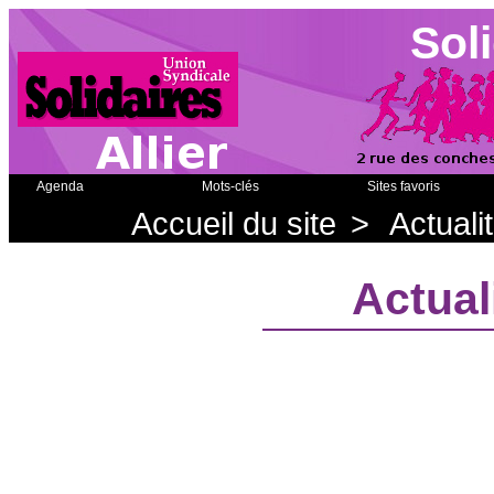
Soli
Agenda
Mots-clés
Sites favoris
Accueil du site
>
Actuali
Actual