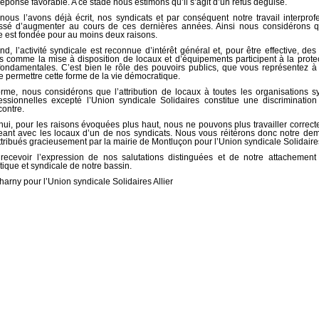
réponse favorable. A ce stade nous estimons qu’il s’agit d’un refus déguisé.
us l’avons déjà écrit, nos syndicats et par conséquent notre travail interprof
essé d’augmenter au cours de ces dernières années. Ainsi nous considérons q
est fondée pour au moins deux raisons.
ond, l’activité syndicale est reconnue d’intérêt général et, pour être effective, de
s comme la mise à disposition de locaux et d’équipements participent à la prote
 fondamentales. C’est bien le rôle des pouvoirs publics, que vous représentez à 
de permettre cette forme de la vie démocratique.
orme, nous considérons que l’attribution de locaux à toutes les organisations s
fessionnelles excepté l’Union syndicale Solidaires constitue une discriminatio
contre.
hui, pour les raisons évoquées plus haut, nous ne pouvons plus travailler correc
eant avec les locaux d’un de nos syndicats. Nous vous réitérons donc notre d
ttribués gracieusement par la mairie de Montluçon pour l’Union syndicale Solidaires 
 recevoir l’expression de nos salutations distinguées et de notre attachement
ique et syndicale de notre bassin.
arny pour l’Union syndicale Solidaires Allier