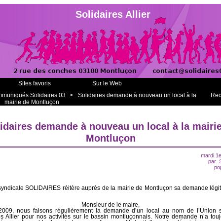
Solidaires Allier
Sites favoris
Sur le Web
muniqués Solidaires 03
>
Solidaires demande à nouveau un local à la
Rec
mairie de Montluçon
idaires demande à nouveau un local à la mairi
Montluçon
mardi 1er
par
po
syndicale SOLIDAIRES réitère auprès de la mairie de Montluçon sa demande légi
Monsieur de le maire,
2009, nous faisons régulièrement la demande d’un local au nom de l’Union s
es Allier pour nos activités sur le bassin montluçonnais. Notre demande n’a tou