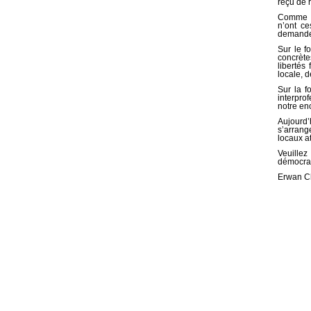
reçu de 
Comme no
n’ont c
demande 
Sur le f
concrète
libertés
locale, 
Sur la f
interpro
notre en
Aujourd’
s’arrang
locaux a
Veuillez
démocrat
Erwan Ch