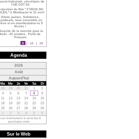
urent Indruziak, sécrétaire de
l’UD CGT 03
rojection du film "J’VEUX DU
LEIL" à Montluçon le 11 avril
Gilets jaunes, Solidaires,
yndicats, tous ensemble en
rève et en manifestation le 5
février !
éussite de la marche pour la
forêt - 25 octobre - Forêt de
Tronçais
0
|
10
|
20
Agenda
<
2026
<
Août
Aujourd’hui
Ma
Me
Je
Ve
Sa
Di
28
29
30
31
1
2
4
5
6
7
8
9
11
12
13
14
15
16
18
19
20
21
22
23
25
26
27
28
29
30
1
2
3
4
5
6
cun évènement à venir les 6
prochains mois
Sur le Web