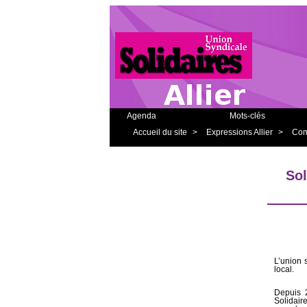
Agenda
Mots-clés
Accueil du site
>
Expressions Allier
>
Com
Sol
L’union 
local.
Depuis 
Solidair