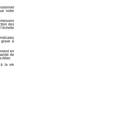
essionnel
ue notre
s mesures
ction des
l’échelle
yndicales
n grave à
tement en
emande de
Allier.
 à la vie