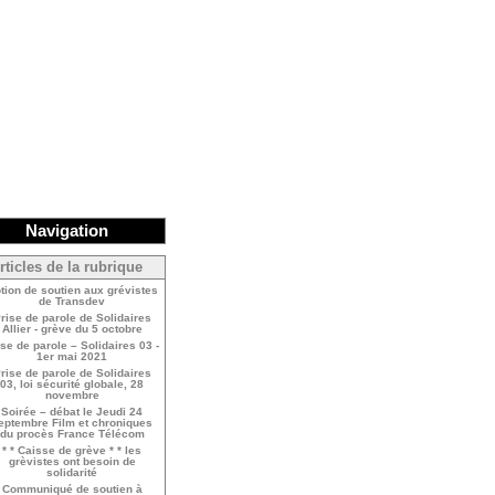
Navigation
rticles de la rubrique
tion de soutien aux grévistes
de Transdev
rise de parole de Solidaires
Allier - grève du 5 octobre
ise de parole – Solidaires 03 -
1er mai 2021
rise de parole de Solidaires
03, loi sécurité globale, 28
novembre
Soirée – débat le Jeudi 24
eptembre Film et chroniques
du procès France Télécom
* * Caisse de grève * * les
grèvistes ont besoin de
solidarité
Communiqué de soutien à