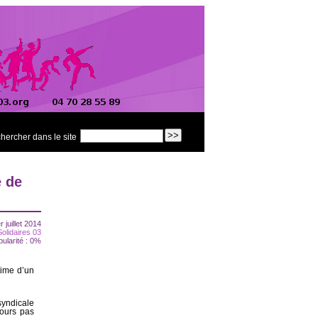
hercher dans le site
e de
 juillet 2014
Solidaires 03
pularité : 0%
time d’un
yndicale
jours pas