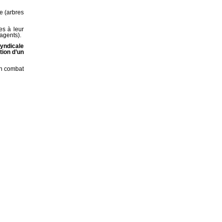
ie (arbres
es à leur
agents).
syndicale
tion d’un
un combat