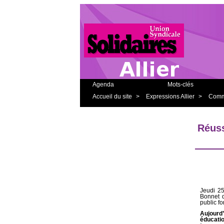
Agenda
Mots-clés
Accueil du site
>
Expressions Allier
>
Commu
Réuss
Jeudi 25
Bonnet d
public fo
Aujourd
éducati