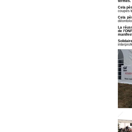
termes.
Cela pè
coupés t
Cela pès
déontolo
La réuss
de l’ONF
manifest
Solidair
interprof