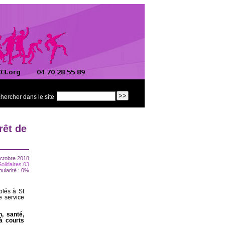
hercher dans le site
rêt de
octobre 2018
Solidaires 03
pularité : 0%
blés à St
e service
, santé,
à courts