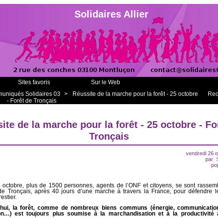
Solidaires Allier
Sites favoris
Sur le Web
niqués Solidaires 03
>
Réussite de la marche pour la forêt - 25 octobre
Rec
- Forêt de Tronçais
ite de la marche pour la forêt - 25 octobre - Fo
Tronçais
vendredi 26 
par
po
 octobre, plus de 1500 personnes, agents de l’ONF et citoyens, se sont rassem
e Tronçais, après 40 jours d’une marche à travers la France, pour défendre l
restier.
’hui, la forêt, comme de nombreux biens communs (énergie, communication
on…) est toujours plus soumise à la marchandisation et à la productivité 