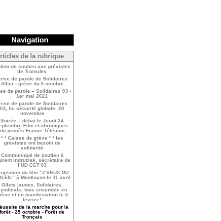
Navigation
rticles de la rubrique
tion de soutien aux grévistes
de Transdev
rise de parole de Solidaires
Allier - grève du 5 octobre
ise de parole – Solidaires 03 -
1er mai 2021
rise de parole de Solidaires
03, loi sécurité globale, 28
novembre
Soirée – débat le Jeudi 24
eptembre Film et chroniques
du procès France Télécom
* * Caisse de grève * * les
grèvistes ont besoin de
solidarité
Communiqué de soutien à
urent Indruziak, sécrétaire de
l’UD CGT 03
rojection du film "J’VEUX DU
LEIL" à Montluçon le 11 avril
Gilets jaunes, Solidaires,
yndicats, tous ensemble en
rève et en manifestation le 5
février !
éussite de la marche pour la
forêt - 25 octobre - Forêt de
Tronçais