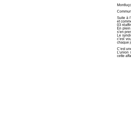
Montluço
Communiq
Suite à 
et comme
03 réaffi
En plein
s’en pren
Le syndi
c’est vou
chaque j
C’est un
L’union 
cette affa