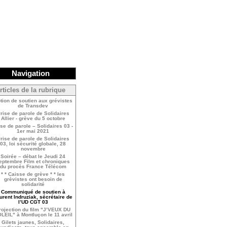
Navigation
rticles de la rubrique
tion de soutien aux grévistes
de Transdev
rise de parole de Solidaires
Allier - grève du 5 octobre
ise de parole – Solidaires 03 -
1er mai 2021
rise de parole de Solidaires
03, loi sécurité globale, 28
novembre
Soirée – débat le Jeudi 24
eptembre Film et chroniques
du procès France Télécom
* * Caisse de grève * * les
grèvistes ont besoin de
solidarité
Communiqué de soutien à
urent Indruziak, sécrétaire de
l’UD CGT 03
rojection du film "J’VEUX DU
LEIL" à Montluçon le 11 avril
Gilets jaunes, Solidaires,