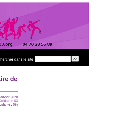
hercher dans le site
ire de
janvier 2020
Solidaires 03
pularité : 0%