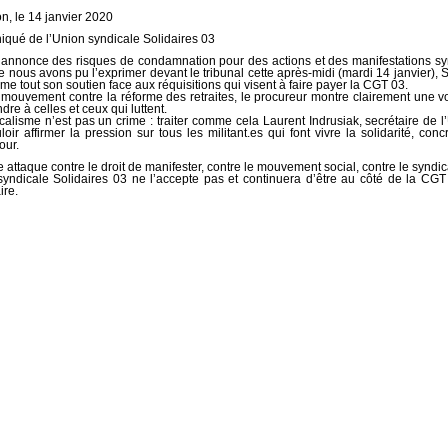
n, le 14 janvier 2020
ué de l’Union syndicale Solidaires 03
l’annonce des risques de condamnation pour des actions et des manifestations sy
 nous avons pu l’exprimer devant le tribunal cette après-midi (mardi 14 janvier), S
rme tout son soutien face aux réquisitions qui visent à faire payer la CGT 03.
 mouvement contre la réforme des retraites, le procureur montre clairement une v
dre à celles et ceux qui luttent.
calisme n’est pas un crime : traiter comme cela Laurent Indrusiak, secrétaire de 
loir affirmer la pression sur tous les militant.es qui font vivre la solidarité, con
our.
e attaque contre le droit de manifester, contre le mouvement social, contre le syndi
syndicale Solidaires 03 ne l’accepte pas et continuera d’être au côté de la CG
ire.