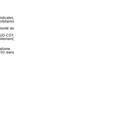
ndicales,
olidaires
olonté de
l’UD CGT,
crètement,
calisme.
T 03 dans