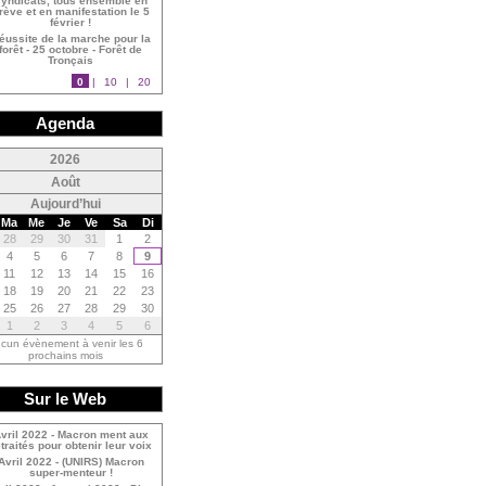
yndicats, tous ensemble en
rève et en manifestation le 5
février !
éussite de la marche pour la
forêt - 25 octobre - Forêt de
Tronçais
0
|
10
|
20
Agenda
<
2026
<
Août
Aujourd’hui
Ma
Me
Je
Ve
Sa
Di
28
29
30
31
1
2
4
5
6
7
8
9
11
12
13
14
15
16
18
19
20
21
22
23
25
26
27
28
29
30
1
2
3
4
5
6
cun évènement à venir les 6
prochains mois
Sur le Web
vril 2022 - Macron ment aux
traités pour obtenir leur voix
Avril 2022 - (UNIRS) Macron
super-menteur !