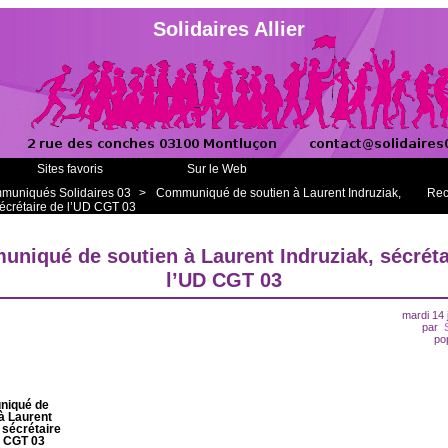
Solidaires Allier
Sites favoris
Sur le Web
muniqués Solidaires 03
>
Communiqué de soutien à Laurent Indruziak,
Rec
écrétaire de l’UD CGT 03
niqué de soutien à Laurent Indruziak, sécréta
l’UD CGT 03
mardi 14 
par
po
iqué de
à Laurent
 sécrétaire
D CGT 03