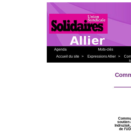
Agenda
Mots-clés
Accueil du site
>
Expressions Allier
>
Com
s
Commu
Commun
soutien 
Indruziak,
de l’U