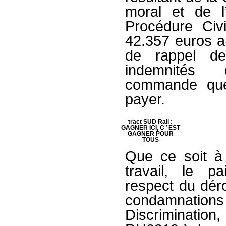
moral et de l
Procédure Civ
42.357 euros ai
de rappel de
indemnités 
commande que 
payer.
tract SUD Rail :
GAGNER ICI, C ’ EST
GAGNER POUR
TOUS
Que ce soit à 
travail, le p
respect du déro
condamnations
Discrimination