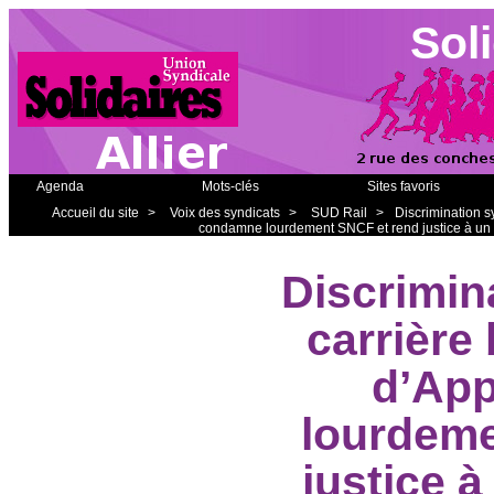
Soli
Agenda
Mots-clés
Sites favoris
Accueil du site
>
Voix des syndicats
>
SUD Rail
>
Discrimination s
condamne lourdement SNCF et rend justice à un 
Discrimin
carrière
d’Ap
lourdeme
justice à