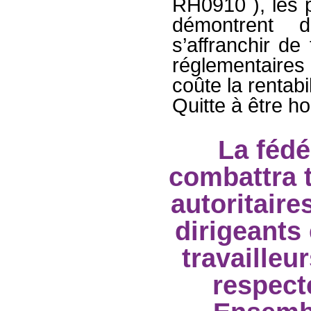
RH0910 ), les p
démontrent 
s’affranchir de
réglementaire
coûte la rentabi
Quitte à être hor
La fédé
combattra t
autoritaire
dirigeants
travailleur
respect