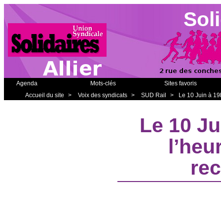
Soli
Agenda
Mots-clés
Sites favoris
Accueil du site
>
Voix des syndicats
>
SUD Rail
>
Le 10 Juin à 19
Le 10 Ju
l’heu
rec