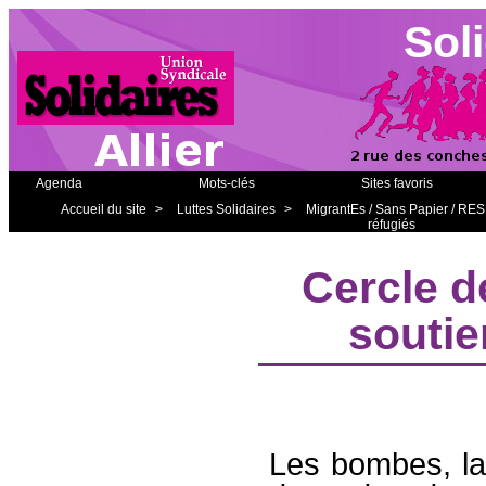
Soli
Agenda
Mots-clés
Sites favoris
Accueil du site
>
Luttes Solidaires
>
MigrantEs / Sans Papier / RES
réfugiés
Cercle de
soutie
Les bombes, la 