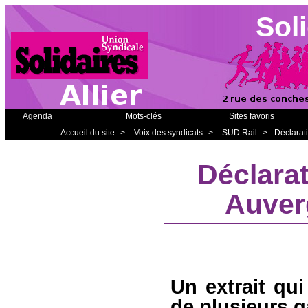
Soli
Agenda
Mots-clés
Sites favoris
Accueil du site
>
Voix des syndicats
>
SUD Rail
>
Déclarat
Déclara
Auver
Un extrait qui
de plusieurs ga