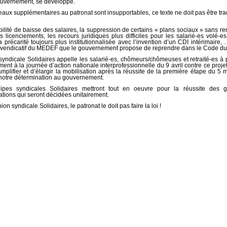
ouvernement, se développe.
aux supplémentaires au patronat sont insupportables, ce texte ne doit pas être tra
bilité de baisse des salaires, la suppression de certains « plans sociaux » sans re
s licenciements, les recours juridiques plus difficiles pour les salarié-es volé-es
a précarité toujours plus institutionnalisée avec l’invention d’un CDI intérimaire, 
evendicatif du MEDEF que le gouvernement propose de reprendre dans le Code du t
syndicale Solidaires appelle les salarié-es, chômeurs/chômeuses et retraité-es à p
nt à la journée d’action nationale interprofessionnelle du 9 avril contre ce projet 
’amplifier et d’élargir la mobilisation après la réussite de la première étape du 5 
notre détermination au gouvernement.
ipes syndicales Solidaires mettront tout en oeuvre pour la réussite des g
ations qui seront décidées unitairement.
ion syndicale Solidaires, le patronat le doit pas faire la loi !