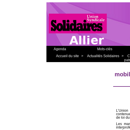
Agenda
Mots-clés
Accueil du site
>
Actualités Solidaires
>
C
patr
mobil
L’Union
contenue
de loi d
Les man
interpro