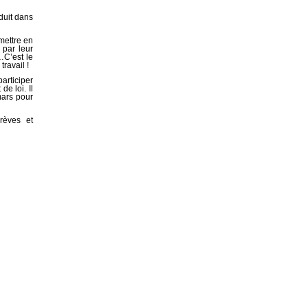
duit dans
mettre en
 par leur
…C’est le
ravail !
articiper
de loi. Il
mars pour
rèves et