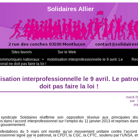
Solidaires Allier
Sites favoris
Sur le Web
ommuniqués nationaux
>
mobilisation interprofessionnelle le 9 avril. Le
Rec
onat ne doit pas faire la loi !
isation interprofessionnelle le 9 avril. Le patro
doit pas faire la loi !
mardi 2
par
po
 syndicale Solidaires réaffirme son opposition résolue aux principales disp
s dans l’accord interprofessionnel sur l’emploi du 11 janvier 2013 et reprises dans 
u gouvernement.
ifestations du 5 mars ont montré qu’un mouvement unitaire contre l’accord 
fessionnel signé par le patronat, la CFDT, la CGC, la CFTC, soutenu par l’UNSA, et