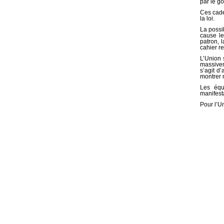
par le g
Ces cade
la loi.
La possi
cause le
patron, l
cahier r
L’Union 
massiveme
s’agit d
montrer 
Les équ
manifest
Pour l’Un