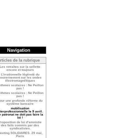
Navigation
rticles de la rubrique
Les retraites sur la sellette
encore et toujours
L’irrationnelle légèreté du
gouvernement sur les ondes
électromagnétiques
thmes scolaires : Ne Peillon
pas !
thmes scolaires : Ne Peillon
pas !
our une profonde réforme du
système bancaire
mobilisation
nterprofessionnelle le 9 avril.
 patronat ne doit pas faire la
loi !
roposition de loi d’amnistie
des faits commis par des
syndicalistes.
eeting SOLIDAIRES. 29 mai,
Paris