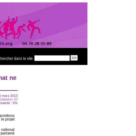
hercher dans le site
nat ne
6 mars 2013
Solidaires 03
pularité : 0%
ositions
le projet
national
 parrainé