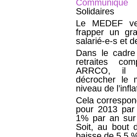
Communiqué
Solidaires
Le MEDEF veu
frapper un gr
salarié-e-s et d
Dans le cadre
retraites co
ARRCO, il p
décrocher le 
niveau de l’infla
Cela correspon
pour 2013 par r
1% par an sur
Soit, au bout
baisse de 5,5 