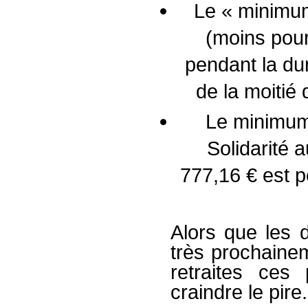
Le « minimum
(moins pour
pendant la du
de la moitié
Le minimum 
Solidarité
777,16 € est p
Alors que les d
très prochainem
retraites ces
craindre le pire.