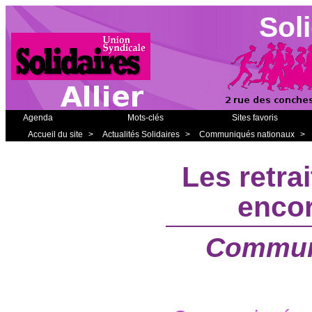
Soli
Agenda
Mots-clés
Sites favoris
Accueil du site
>
Actualités Solidaires
>
Communiqués nationaux
>
Les retrai
encor
Communi