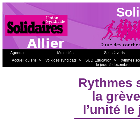
Soli
Agenda
Mots-clés
Sites favoris
Accueil du site
>
Voix des syndicats
>
SUD Education
>
Rythmes scol
le jeudi 5 décembre
Rythmes s
la grèv
l’unité l