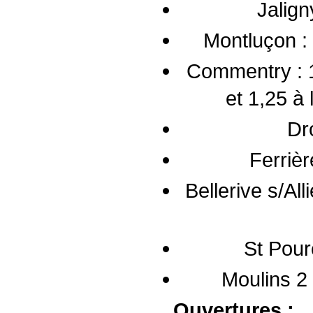
Jalign
Montluçon :
Commentry : 1
et 1,25 à
Dro
Ferrièr
Bellerive s/All
St Pour
Moulins 2 
Ouvertures :