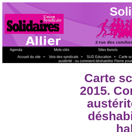
Soli
Agenda
Mots-clés
Sites favoris
Accueil du site
>
Voix des syndicats
>
SUD Education
>
Carte sc
austérité : ou comment déshabiller Pierre pour
Carte sc
2015. Con
austéri
déshabi
hab