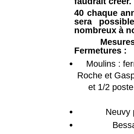
faudrait créer.
40 chaque ann
sera possibl
nombreux à no
Mesures 
Fermetures :
Moulins : fe
Roche et Gasp
et 1/2 poste
Neuvy p
Bessa