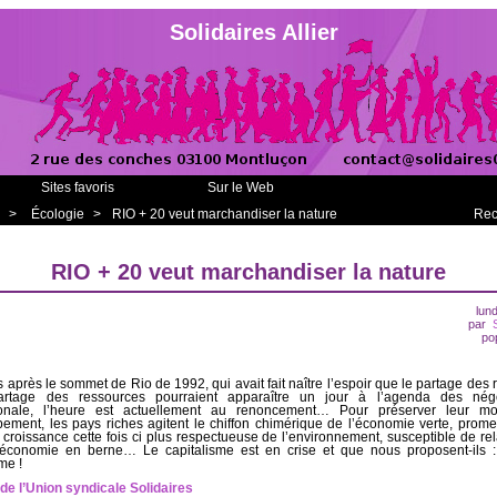
Solidaires Allier
Sites favoris
Sur le Web
>
Écologie
>
RIO + 20 veut marchandiser la nature
Rec
RIO + 20 veut marchandiser la nature
lund
par
po
s après le sommet de Rio de 1992, qui avait fait naître l’espoir que le partage des 
artage des ressources pourraient apparaître un jour à l’agenda des négo
tionale, l’heure est actuellement au renoncement… Pour préserver leur m
ement, les pays riches agitent le chiffon chimérique de l’économie verte, prome
 croissance cette fois ci plus respectueuse de l’environnement, susceptible de re
économie en berne… Le capitalisme est en crise et que nous proposent-ils :
me !
de l’Union syndicale Solidaires