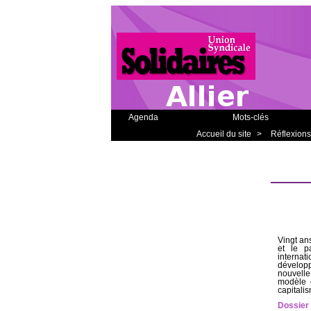
Agenda
Mots-clés
Accueil du site
>
Réflexions
Vingt an
et le p
interna
développ
nouvelle
modèle 
capitalis
Dossier 