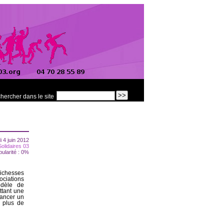
hercher dans le site
i 4 juin 2012
Solidaires 03
pularité : 0%
richesses
ciations
odèle de
ttant une
lancer un
 plus de