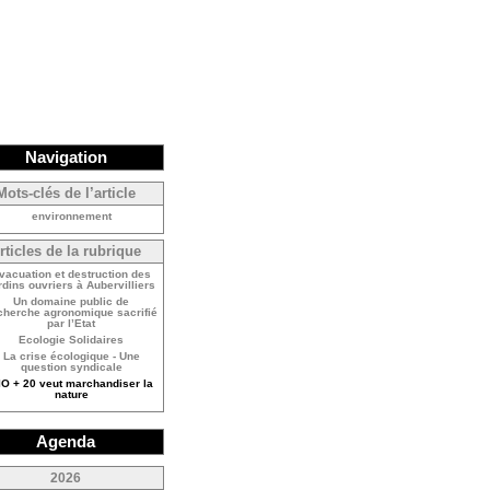
Navigation
Mots-clés de l’article
environnement
rticles de la rubrique
vacuation et destruction des
rdins ouvriers à Aubervilliers
Un domaine public de
cherche agronomique sacrifié
par l’Etat
Ecologie Solidaires
La crise écologique - Une
question syndicale
IO + 20 veut marchandiser la
nature
Agenda
<
2026