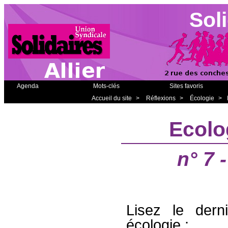
Soli
Agenda
Mots-clés
Sites favoris
Accueil du site
>
Réflexions
>
Écologie
>
Ecolo
n° 7 
Lisez le derni
écologie :