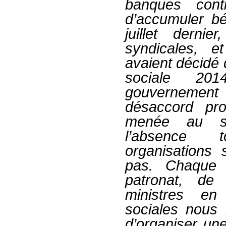
banques cont
d’accumuler bé
juillet dernie
syndicales, e
avaient décidé 
sociale 20
gouvernement
désaccord pro
menée au se
l’absence 
organisations 
pas. Chaque n
patronat, de
ministres en
sociales nous 
d’organiser une