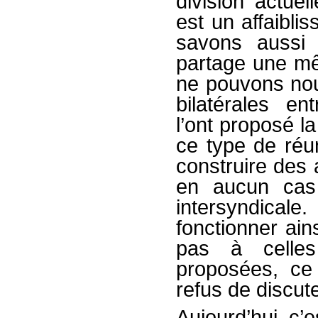
division actue
est un affaibli
savons aussi 
partage une mê
ne pouvons nou
bilatérales e
l’ont proposé l
ce type de réu
construire des 
en aucun cas 
intersyndic
fonctionner ain
pas à celles
proposées, ce
refus de discut
Aujourd’hui, c’