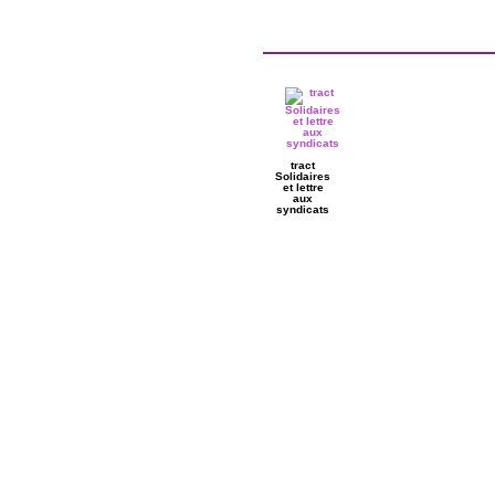
tract
Solidaires
et lettre
aux
syndicats