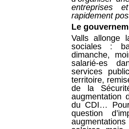
entreprises e
rapidement poss
Le gouverneme
Valls allonge 
sociales : ba
dimanche, moi
salarié-es da
services publ
territoire, rem
de la Sécuri
augmentation 
du CDI… Pour l
question d’i
augmentatio