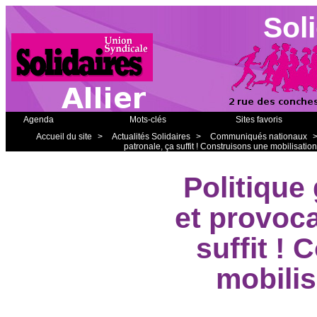
Soli
Agenda
Mots-clés
Sites favoris
Accueil du site
>
Actualités Solidaires
>
Communiqués nationaux
patronale, ça suffit ! Construisons une mobilisation
Politique
et provoca
suffit !
mobilis