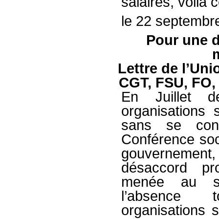
salaires, voilà
le 22 septembr
Pour une d
Lettre de l’Uni
CGT, FSU, FO
En Juillet d
organisations 
sans se conc
Conférence soc
gouvernemen
désaccord pr
menée au se
l’absence 
organisations s