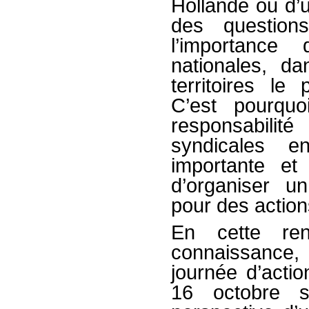
Hollande ou d’
des question
l’importance 
nationales, da
territoires le
C’est pourqu
responsabili
syndicales e
importante e
d’organiser u
pour des action
En cette ren
connaissance,
journée d’acti
16 octobre s