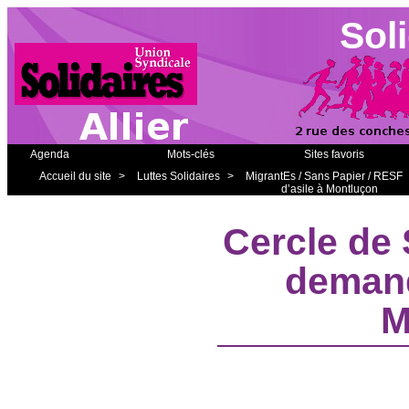
Soli
Agenda
Mots-clés
Sites favoris
Accueil du site
>
Luttes Solidaires
>
MigrantEs / Sans Papier / RESF
d’asile à Montluçon
Cercle de 
demand
M