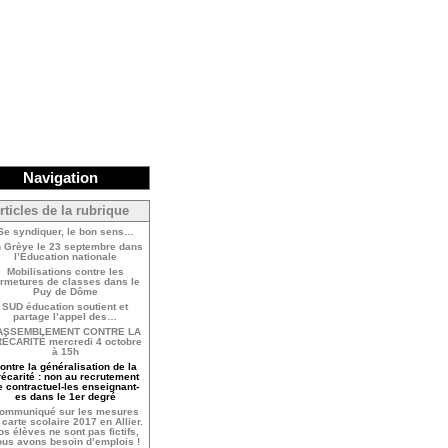
Navigation
rticles de la rubrique
Se syndiquer, le bon sens…
 Grève le 23 septembre dans
l’Éducation nationale
Mobilisations contre les
ermetures de classes dans le
Puy de Dôme
SUD éducation soutient et
partage l’appel des…
ASSEMBLEMENT CONTRE LA
ÉCARITÉ mercredi 4 octobre
à 15h
ontre la généralisation de la
récarité : non au recrutement
e contractuel-les enseignant-
es dans le 1er degré
ommuniqué sur les mesures
 carte scolaire 2017 en Allier.
os élèves ne sont pas fictifs,
ous avons besoin d’emplois !