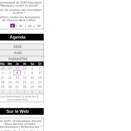
mmuniqué de SUD éducation
"Wauquiez contre la laïcité"
us ne voulons pas enseigner
la peur !
étition contre les fermetures
de classes dans l’Allier
0
|
10
|
20
|
30
Agenda
<
2026
<
Août
Aujourd’hui
Ma
Me
Je
Ve
Sa
Di
28
29
30
31
1
2
4
5
6
7
8
9
11
12
13
14
15
16
18
19
20
21
22
23
25
26
27
28
29
30
1
2
3
4
5
6
cun évènement à venir les 6
prochains mois
Sur le Web
in 2022 - Evaluations d'école
: Nous devons résister
llectivement ! Refusons-les !