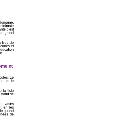
 domaine,
 minimale
ité c’est
 un grand
e type de
caires et
Éducation
e.
ôme et
coles. Le
ire et le
 la liste
statut de
 de vases
et en les
ble quand
années de