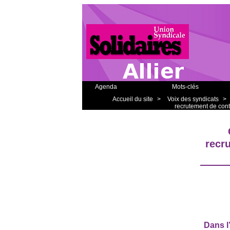
Agenda
Mots-clés
Accueil du site
>
Voix des syndicats
>
recrutement de cont
recr
Dans l