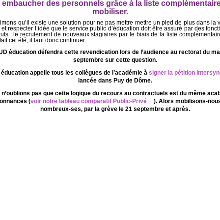
ut embaucher des personnels grâce à la liste complémentaire
mobiliser.
imons qu’il existe une solution pour ne pas mettre mettre un pied de plus dans la v
 et respecter l’idée que le service public d’éducation doit être assuré par des fonc
tuts : le recrutement de nouveaux stagiaires par le biais de la liste complémentair
fait cet été, il faut donc continuer.
UD éducation défendra cette revendication lors de l’audience au rectorat du ma
septembre sur cette question.
éducation appelle tous les collègues de l’académie à
signer la pétition intersy
lancée dans Puy de Dôme.
, n’oublions pas que cette logique du recours au contractuels est du même acab
onnances (
voir notre tableau comparatif Public-Privé
). Alors mobilisons-nous
nombreux-ses, par la grève le 21 septembre et après.