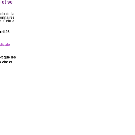
 et se
oix de la
tionnaires
e. Cela a
rdi 26
ndicale
it que les
 vite et