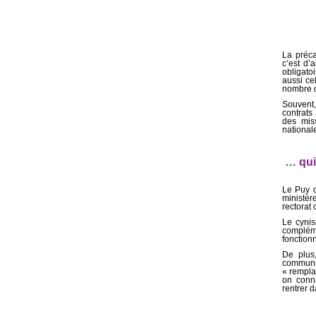
La préca
c’est d’
obligatoi
aussi ce
nombre d
Souvent,
contrats
des miss
nationale
… qui
Le Puy d
ministèr
rectorat
Le cynis
compléme
fonctionn
De plus,
communic
« rempla
on conna
rentrer 