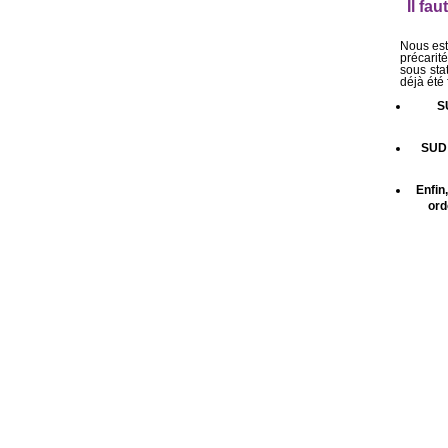
Il fa
Nous est
précarité
sous sta
déjà été 
S
SUD 
Enfin
ord