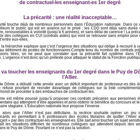
de contractuel-les enseignant-es 1er degré
La précarité : une réalité inacceptable…
rité touche déjà de nombreux personnels dans l’Éducation nationale. Dans ce
ailleurs le public qui est en avance sur le privé : les CDD sont déjà sans durée
re, renouvelables à volonté (jusqu’à 6 années), et sans délai de carence ! La précar
lle des collègues en CUI (contrats aidés) qui vont se retrouver sans emploi pour
’entre eux-elles.
 la hiérarchie explique que c’est l’urgence des situations qui oblige à recourir à c
 au détriment de postes de fonctionnaires.Compte tenu du nombre de contrats pré
ions liées, on ne peut que constater que la précarité fait système dans l’
. L’urgence n’est donc qu’un prétexte pour attaquer le statut de la Fonction publiqu
 va toucher les enseignants du 1er degré dans le Puy de D
l’Allier.
e Dôme a débuté cette année avec un déficit important de professeur-es des é
e refuse pourtant de recruter davantage de collègues sur la liste complémenta
 choisit de procéder à des embauches de contractuel-les.
me est même poussé jusqu’à proposer ces contrats précaires aux personnes de
ntaire qui attendent d’être appelées et ainsi obtenir le bénéfice du concours et le 
aire stagiaire. L’Éducation nationale leur propose l’inverse.
 alors que l’Allier n’est pas déficitaire, la rectrice souhaite opérer un jeu
ants en permettant à 6 professeurs des écoles titulaires de quitter l’Allier 
çant » par des contractuel-les enseignant-es. Elle sait ainsi toucher un sujet sensi
ît les situations difficiles de nombreux collègues qui attendent depuis des 
dans le Puy de Dôme. Pourtant ce n’est pas la solution.