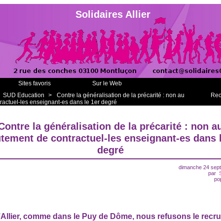
Solidaires Allier
Sites favoris
Sur le Web
SUD Education
>
Contre la généralisation de la précarité : non au
Rec
ractuel-les enseignant-es dans le 1er degré
Contre la généralisation de la précarité : non a
utement de contractuel-les enseignant-es dans l
degré
dimanche 24 sep
par
po
’Allier, comme dans le Puy de Dôme, nous refusons le recr