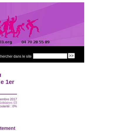
hercher dans le site
u
e 1er
tembre 2017
Solidaires 03
pularité : 0%
utement