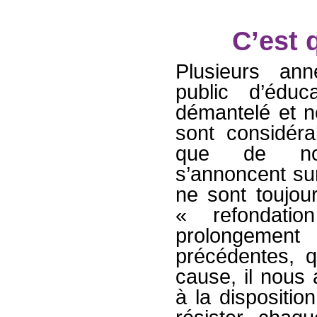
C’est q
Plusieurs ann
public d’édu
démantelé et no
sont considér
que de nouv
s’annoncent sur
ne sont toujou
« refondatio
prolongemen
précédentes, q
cause, il nous
à la dispositio