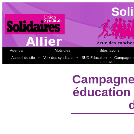
Soli
Agenda
Mots-clés
Sites favoris
Accueil du site
>
Voix des syndicats
>
SUD Education
>
Campagne na
de travail
Campagne 
éducation 
d