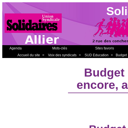
Soli
Agenda
Mots-clés
Sites favoris
Accueil du site
>
Voix des syndicats
>
SUD Education
>
Budget 2
Budget 
encore, a