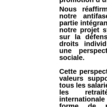
Nous réaffir
notre antifa
partie intégran
notre projet s
sur la défens
droits indivi
une perspect
sociale.
Cette perspec
valeurs suppo
tous les salar
les retrait
internationa
forme de r