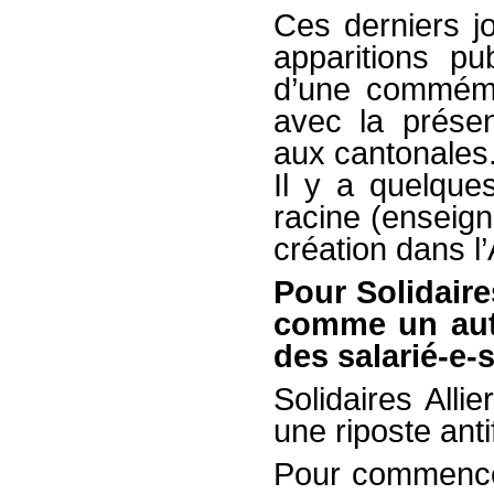
Ces derniers jo
apparitions pu
d’une commémo
avec la présen
aux cantonales
Il y a quelques
racine (enseign
création dans l’A
Pour Solidaire
comme un autr
des salarié-e-s
Solidaires Alli
une riposte ant
Pour commence