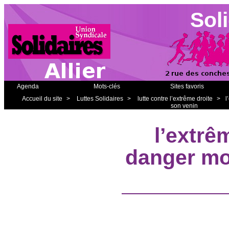
Soli
Agenda
Mots-clés
Sites favoris
Accueil du site
>
Luttes Solidaires
>
lutte contre l’extrême droite
>
l
son venin
l’extrê
danger mor