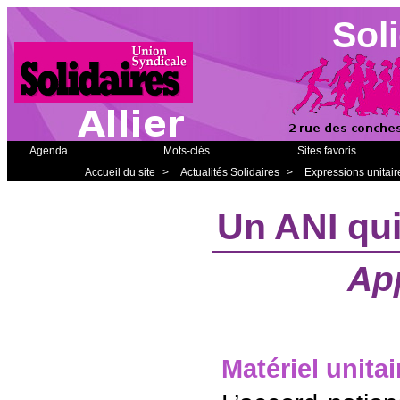
Soli
Agenda
Mots-clés
Sites favoris
Accueil du site
>
Actualités Solidaires
>
Expressions unitair
Un ANI qu
App
Matériel unitai