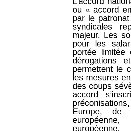
L’accord nation
ou « accord em
par le patronat
syndicales re
majeur. Les so
pour les sala
portée limité
dérogations e
permettent le 
les mesures en 
des coups sévèr
accord s’insc
préconisation
Europe, de 
européenn
européenn