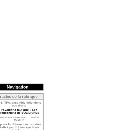
Navigation
rticles de la rubrique
E, TPA, ensemble défendons
nos droits
Travailler à tout prix ? Les
ropositions de SOLIDAIRES
es vrais assistés… c’est le
Medef !
ip sur la réforme des retraites
éalisé par l’Union syndicale