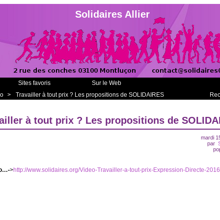
Solidaires Allier
Sites favoris
Sur le Web
éo
>
Travailler à tout prix ? Les propositions de SOLIDAIRES
Rec
ailler à tout prix ? Les propositions de SOLID
mardi 1
par
po
éo…-
>
http://www.solidaires.org/Video-Travailler-a-tout-prix-Expression-Directe-2016