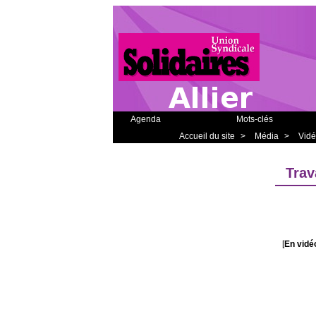
Agenda
Mots-clés
Accueil du site
>
Média
>
Vid
Trav
[
En vid