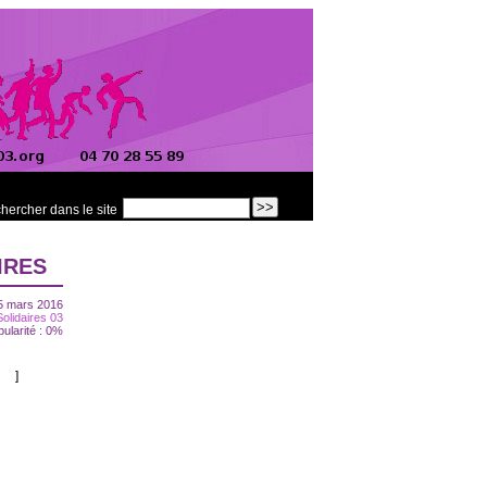
hercher dans le site
AIRES
5 mars 2016
Solidaires 03
pularité : 0%
]