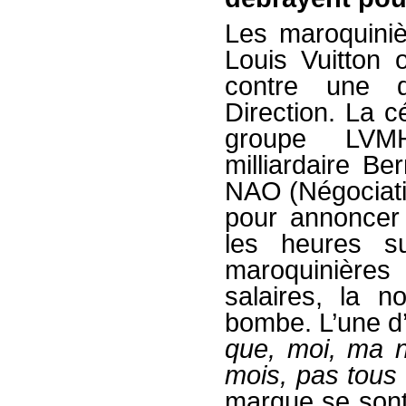
Les maroquini
Louis Vuitton 
contre une d
Direction. La c
groupe LVMH
milliardaire Be
NAO (Négociatio
pour annoncer 
les heures su
maroquinières
salaires, la no
bombe. L’une d’
que, moi, ma n
mois, pas tous 
marque se sont