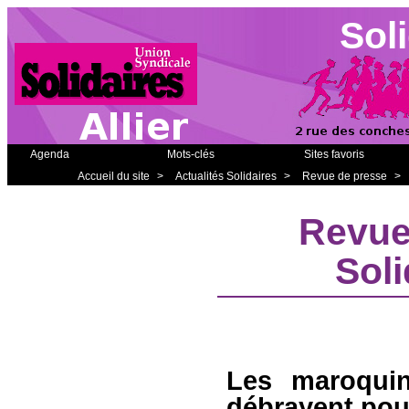
Soli
Agenda
Mots-clés
Sites favoris
Accueil du site
>
Actualités Solidaires
>
Revue de presse
>
Revue
Soli
Les maroquin
débrayent pour