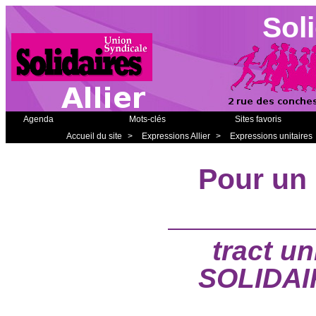
Soli
Agenda
Mots-clés
Sites favoris
Accueil du site
>
Expressions Allier
>
Expressions unitaires
Pour un 
tract un
SOLIDAI