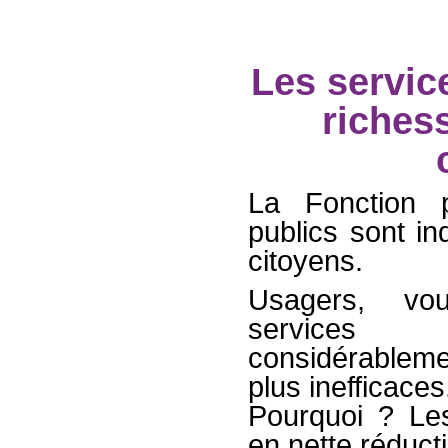
Les servic
riches
La Fonction p
publics sont in
citoyens.
Usagers, v
service
considérablem
plus inefficaces
Pourquoi ? Le
en nette réduct