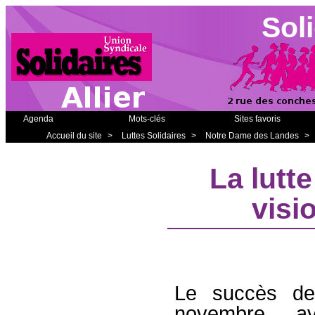
Soli
Agenda
Mots-clés
Sites favoris
Accueil du site
>
Luttes Solidaires
>
Notre Dame des Landes
>
La lutt
visi
Le succès de
novembre, 