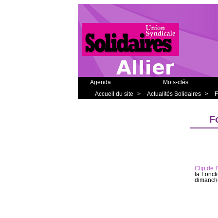
Agenda
Mots-clés
Accueil du site
>
Actualités Solidaires
>
F
F
Clip de 
la Fonct
dimanch