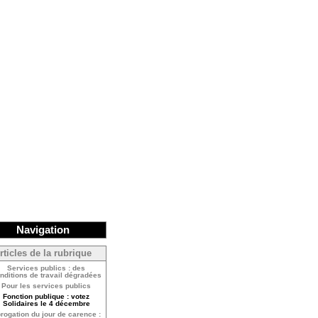
Navigation
rticles de la rubrique
Services publics : des
nditions de travail dégradées
Pour les services publics
Fonction publique : votez
Solidaires le 4 décembre
rogation du jour de carence :