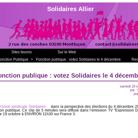
Solidaires Allier
Sites favoris
Sur le Web
onction Publique
>
Fonction publique : votez Solidaires le 4 décembre
Rec
onction publique : votez Solidaires le 4 décemb
samedi 18 o
par
po
l’Union syndicale Solidaires
dans la perspective des élections du 4 décembre 
ion publique. Ce clip de 5 minutes sera diffusé dans l’émission TV "Expression Di
e 19 octobre à ENVIRON 11h30 sur France 3.