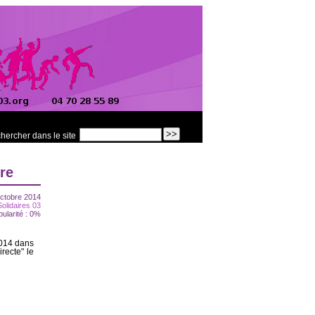
hercher dans le site
re
ctobre 2014
Solidaires 03
pularité : 0%
2014 dans
recte" le