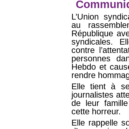
Communiqu
L’Union syndica
au rassembl
République ave
syndicales. El
contre l’attent
personnes dan
Hebdo et caus
rendre hommage
Elle tient à se
journalistes atte
de leur famil
cette horreur.
Elle rappelle s