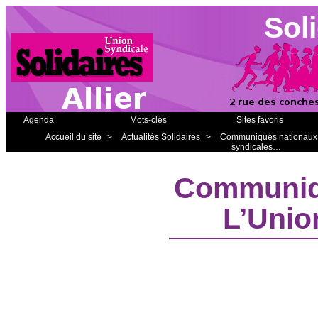
Soli
Agenda
Mots-clés
Sites favoris
Accueil du site
>
Actualités Solidaires
>
Communiqués nationaux
syndicales…
Communiqu
L’Unio